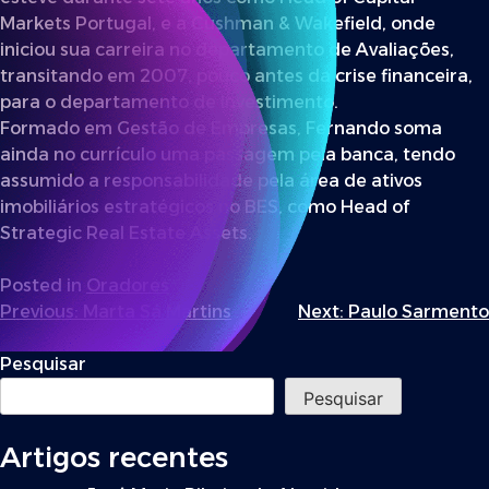
Markets Portugal, e a Cushman & Wakefield, onde
iniciou sua carreira no departamento de Avaliações,
transitando em 2007, pouco antes da crise financeira,
para o departamento de Investimento.
Formado em Gestão de Empresas, Fernando soma
ainda no currículo uma passagem pela banca, tendo
assumido a responsabilidade pela área de ativos
imobiliários estratégicos no BES, como Head of
Strategic Real Estate Assets.
Posted in
Oradores
Navegação
Previous:
Marta Sá Martins
Next:
Paulo Sarmento
de
Pesquisar
artigos
Pesquisar
Artigos recentes