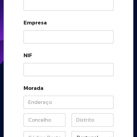
Empresa
NIF
Morada
Address
Line 1
City
State /
Province /